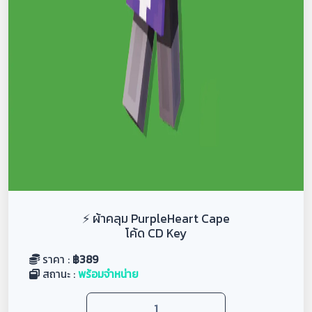
⚡ ผ้าคลุม PurpleHeart Cape
โค้ด CD Key
ราคา :
฿
389
สถานะ :
พร้อมจำหน่าย