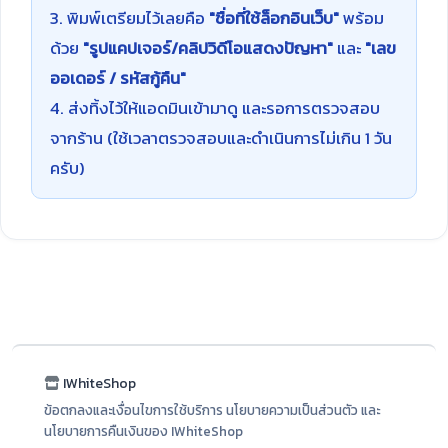
3. พิมพ์เตรียมไว้เลยคือ
"ชื่อที่ใช้ล็อกอินเว็บ"
พร้อม
ด้วย
"รูปแคปเจอร์/คลิปวิดีโอแสดงปัญหา"
และ
"เลข
ออเดอร์ / รหัสกู้คืน"
4. ส่งทิ้งไว้ให้แอดมินเข้ามาดู และรอการตรวจสอบ
จากร้าน (ใช้เวลาตรวจสอบและดำเนินการไม่เกิน 1 วัน
ครับ)
IWhiteShop
ข้อตกลงและเงื่อนไขการใช้บริการ นโยบายความเป็นส่วนตัว และ
นโยบายการคืนเงินของ IWhiteShop